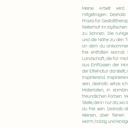
Meine Arbeit wird
mitgetragen. Deshalb 
Praxis für Gestaltthera
Reiterhof im idyllische
zu können. Die ruhig
und die Nähe zu den Ti
an dem du ankommen,
frei entfalten kannst.
Landschaft, die für mic
aus Einflüssen der Mos
der Eifelnatur darstellt
inspirierend. Inspirier
sein, deshalb setze ic
Materialien, in Komb
freundlichen Farben. Wo
Stelle, denn nur da, wo 
du frei sein. Deshalb i
kleinen, aber feinen 
warm, holzig und kindg