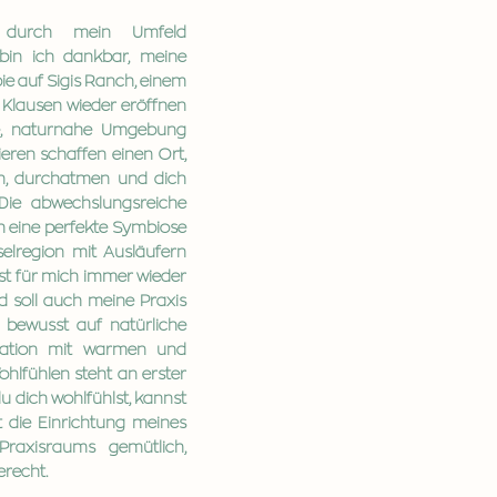
 durch mein Umfeld
bin ich dankbar, meine
pie auf Sigis Ranch, einem
n Klausen wieder eröffnen
e, naturnahe Umgebung
eren schaffen einen Ort,
 durchatmen und dich
Die abwechslungsreiche
h eine perfekte Symbiose
elregion mit Ausläufern
, ist für mich immer wieder
end soll auch meine Praxis
h bewusst auf natürliche
ination mit warmen und
hlfühlen steht an erster
du dich wohlfühlst, kannst
st die Einrichtung meines
Praxisraums gemütlich,
erecht.